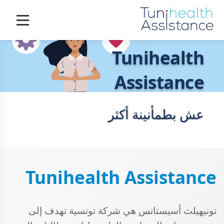
Tunihealth
Assistance
عش بطمأنينة أكثر
Tunihealth Assistance
تونيهيلث أسيستانس هي شركة تونسية تهدف إلى