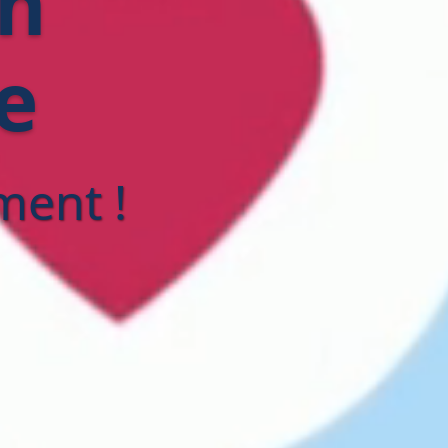
th
e
ment !