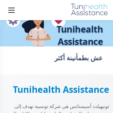
Tunihealth
Assistance
عش بطمأنينة أكثر
Tunihealth Assistance
تونيهيلث أسيستانس هي شركة تونسية تهدف إلى